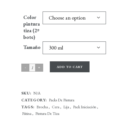
Color
Choose an option
pintura
tiza (2º
bote)
Tamaño
300 ml
ADD TO CART
SKU:
N/A
CATEGORY:
Packs De Pintura
TAGS:
Brocha
,
Cera
,
Lija
,
Pack Iniciación
,
Pátina
,
Pintura De Tiza