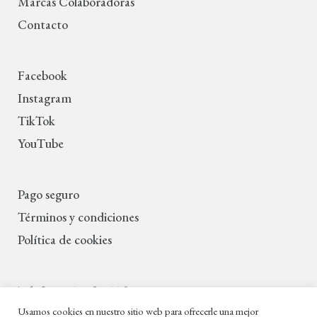
Marcas Colaboradoras
Contacto
Facebook
Instagram
TikTok
YouTube
Pago seguro
Términos y condiciones
Política de cookies
Teléfono: 622 37 66 98
Lun a Vie — 10:00 a 13:45 y 18:30 a 20:30
Usamos cookies en nuestro sitio web para ofrecerle una mejor