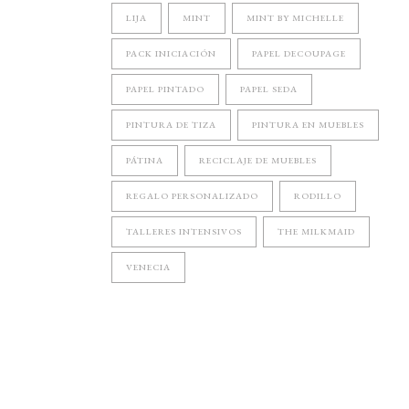
LIJA
MINT
MINT BY MICHELLE
PACK INICIACIÓN
PAPEL DECOUPAGE
PAPEL PINTADO
PAPEL SEDA
PINTURA DE TIZA
PINTURA EN MUEBLES
PÁTINA
RECICLAJE DE MUEBLES
REGALO PERSONALIZADO
RODILLO
TALLERES INTENSIVOS
THE MILKMAID
VENECIA