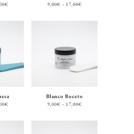
00
€
9,00
€
–
17,00
€
uesa
Blanco Boceto
00
€
9,00
€
–
17,00
€