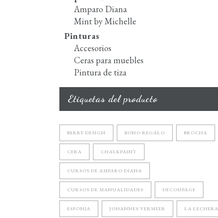
Amparo Diana
Mint by Michelle
Pinturas
Accesorios
Ceras para muebles
Pintura de tiza
Etiquetas del producto
BERRY DESIGN
BONO REGALO
BROCHA
CERA
CHALKPAINT
CURSOS DE AMPARO DIANA
CURSOS DE MANUALIDADES
DECOUPAGE
ESPONJA
JOHANNES VERMEER
LA LECHER