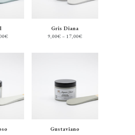
l
Gris Diana
00
€
9,00
€
–
17,00
€
oso
Gustaviano