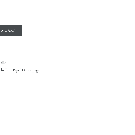
TO CART
elle
helle
,
Papel Decoupage