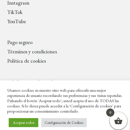
Instagram
TikTok
YouTube
Pago seguro
Términos y condiciones
Política de cookies
Teléfono: 622 37 66 98
Lun a Vie — 10:00 a 13:45 y 18:30 a 20:30
Usamos cookies en nuestro sitio web para ofrecerle una mejor
experiencia de usuario recordando sus preferencias y sus visitas repetidas.
Sab — 11:00 a 13:30
Pulsando el botón 'Aceptar todo', usted acepta el uso de TODAS las
Calle Amador de los Ríos 6, Sevilla, 41003
cookies. Si lo desea puede acceder a la 'Configuración de cookies' para
proporcionar un consentimiento controlado.
0
Aceptar todos
Configuración de Cookies