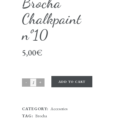
Brocha
Chalkpaint
nº10
5,00
€
ADD TO CART
CATEGORY:
Accesorios
TAG:
Brocha